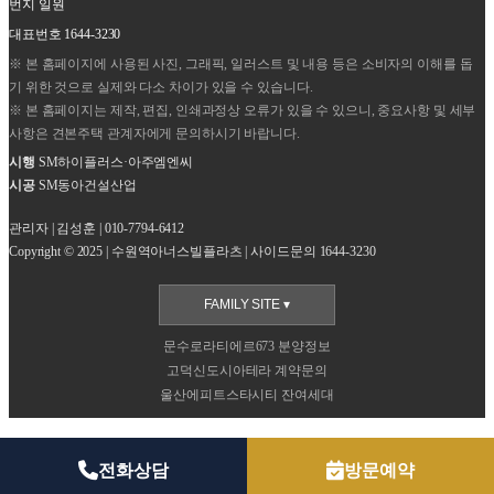
번지 일원
대표번호
1644-3230
※
본 홈페이지에 사용된 사진, 그래픽, 일러스트 및 내용 등은 소비자의 이해를 돕
기 위한 것으로 실제와 다소 차이가 있을 수 있습니다.
※ 본 홈페이지는 제작, 편집, 인쇄과정상 오류가 있을 수 있으니, 중요사항 및 세부
사항은 견본주택 관계자에게 문의하시기 바랍니다.
시행
SM하이플러스·아주엠엔씨
시공
SM동아건설산업
관리자
|
김성훈
|
010-7794-6412
Copyright © 2025
|
수원역아너스빌플라츠
|
사이드문의 1644-3230
FAMILY SITE ▾
문수로라티에르673 분양정보
고덕신도시아테라 계약문의
울산에피트스타시티 잔여세대
전화상담
방문예약