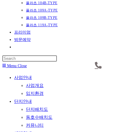
플라츠 104B-TYPE
플라츠 109A-TYPE
플라츠 109B-TYPE
플라츠 119A-TYPE
프리미엄
방문예약
Toggle
website
Press
search
Escape
Menu
Close
to
사업안내
close
사업개요
the
입지환경
search
단지안내
panel.
단지배치도
동호수배치도
커뮤니티